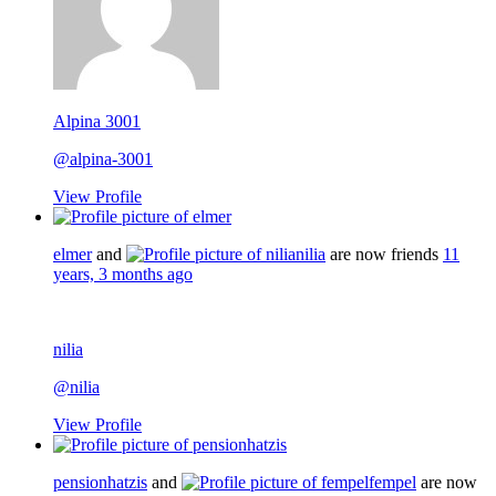
Alpina 3001
@alpina-3001
View Profile
elmer
and
nilia
are now friends
11
years, 3 months ago
nilia
@nilia
View Profile
pensionhatzis
and
fempel
are now