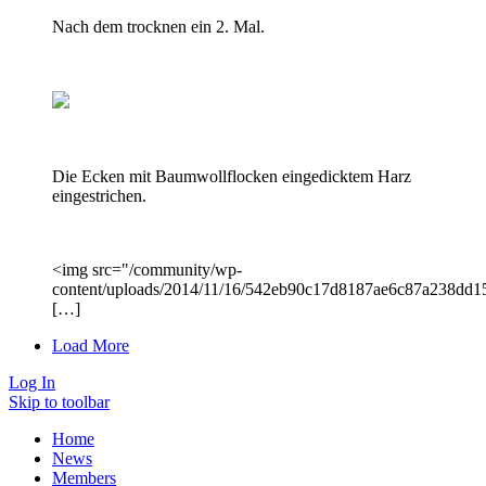
Nach dem trocknen ein 2. Mal.
Die Ecken mit Baumwollflocken eingedicktem Harz
eingestrichen.
<img src="/community/wp-
content/uploads/2014/11/16/542eb90c17d8187ae6c87a238dd15
[…]
Load More
Log In
Skip to toolbar
Home
News
Members