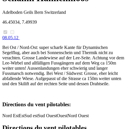
Adelboden Geils
Bern
Switzerland
46.45034, 7.49939
08.05.12
Bei Ost / Nord-Ost: super scharfe Kante für Dynamischen
Segelflug, aber auch bei Sonnenschein und Thermik nicht zu
verachten. Grosse Landewiese auf der Lee-Seite. Achtung vor dem
Lee-Wirbel und allfälligen Fussgängern auf dem Weg ca 150m
weiter unten! Aussenlandungen eher schwierig und langer
Fussmarsch notwendig. Bei West / Südwest: Grosse, eher leicht
abfallende Wiese. Aufgepasst uf die Strasse ca 150m weiter unten
und den Skilift auf der rechten Seite und dessen Drahtseile.
Directions du vent pilotables:
Nord Est
Est
Sud est
Sud Ouest
Ouest
Nord Ouest
Directions du vent pilotables