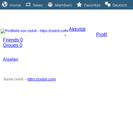
Home
News
Members
Favorites
Deutsch
Active vor 2 Jahre, 5 Monate
ZXDOLL – HTTPS://ZXDOLL.COM/
Aktivität
Profil
Friends
0
Groups
0
Ansehen
Base
Name
zxdoll –
https://zxdoll.com/