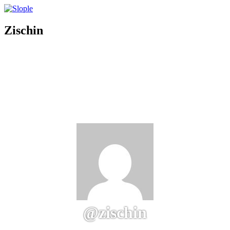
Zischin
@zischin