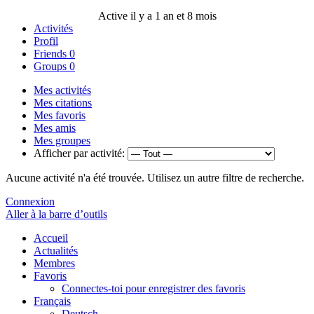
Active il y a 1 an et 8 mois
Activités
Profil
Friends
0
Groups
0
Mes activités
Mes citations
Mes favoris
Mes amis
Mes groupes
Afficher par activité:
Aucune activité n'a été trouvée. Utilisez un autre filtre de recherche.
Connexion
Aller à la barre d’outils
Accueil
Actualités
Membres
Favoris
Connectes-toi pour enregistrer des favoris
Français
Deutsch