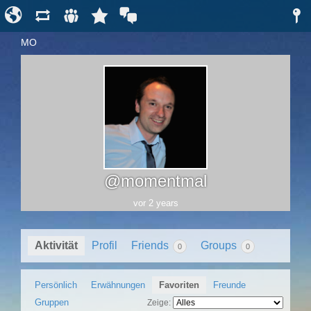
MO
@momentmal
vor 2 years
Aktivität
Profil
Friends
Groups
0
0
Persönlich
Erwähnungen
Favoriten
Freunde
Gruppen
Zeige: