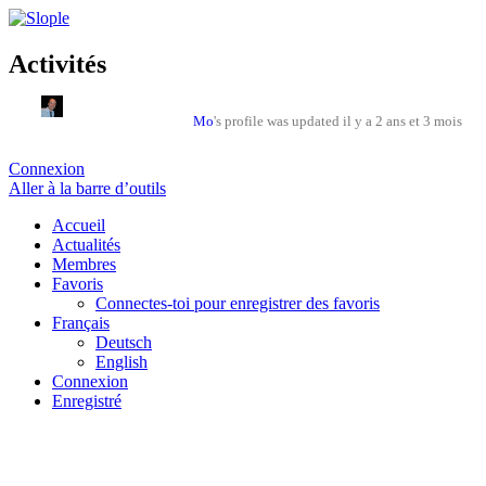
Activités
Mo
's profile was updated
il y a 2 ans et 3 mois
Connexion
Aller à la barre d’outils
Accueil
Actualités
Membres
Favoris
Connectes-toi pour enregistrer des favoris
Français
Deutsch
English
Connexion
Enregistré