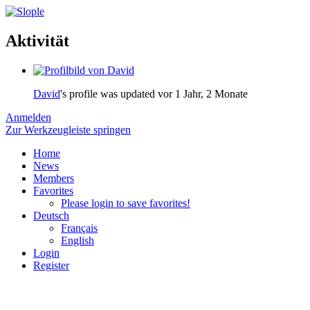
Aktivität
David
's profile was updated
vor 1 Jahr, 2 Monate
Anmelden
Zur Werkzeugleiste springen
Home
News
Members
Favorites
Please login to save favorites!
Deutsch
Français
English
Login
Register
Impressum & Datenschutz