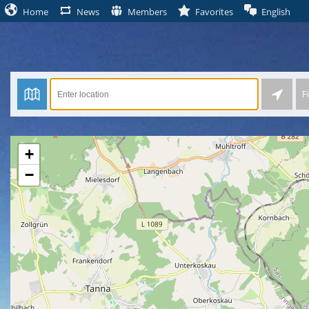
Home
News
Members
Favorites
English
Fi
+
−