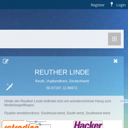
Register
Login
REUTHER LINDE
Reuth
Vogtlandkreis
Deutschland
50.47197, 11.96672
Hinter der Reuther Linde befindet sich ein wünderschöner Hang zum 
20/07
Modellsegelfliegen.
Flyable winddirections:
Southeast wind
South wind
Southwest wind