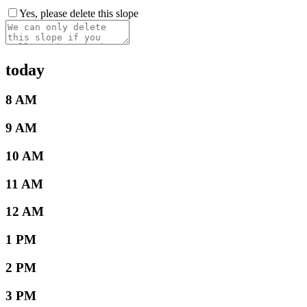
Yes, please delete this slope
today
8 AM
9 AM
10 AM
11 AM
12 AM
1 PM
2 PM
3 PM