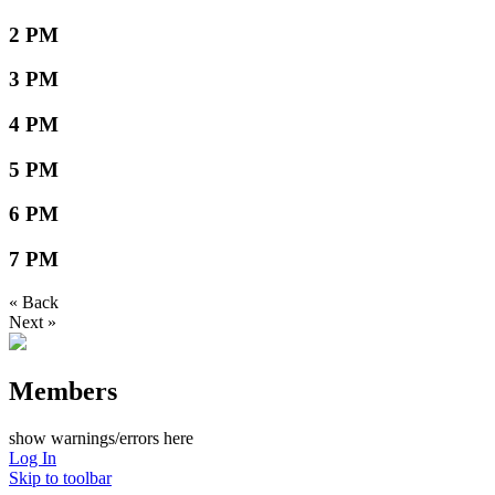
2 PM
3 PM
4 PM
5 PM
6 PM
7 PM
« Back
Next »
Members
show warnings/errors here
Log In
Skip to toolbar