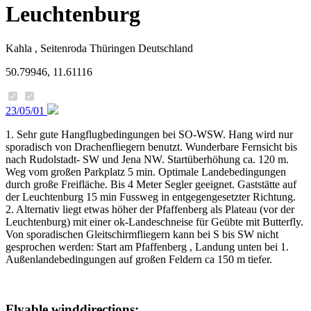
Leuchtenburg
Kahla , Seitenroda
Thüringen
Deutschland
50.79946, 11.61116
23/05/01
1. Sehr gute Hangflugbedingungen bei SO-WSW. Hang wird nur
sporadisch von Drachenfliegern benutzt. Wunderbare Fernsicht bis
nach Rudolstadt- SW und Jena NW. Startüberhöhung ca. 120 m.
Weg vom großen Parkplatz 5 min. Optimale Landebedingungen
durch große Freifläche. Bis 4 Meter Segler geeignet. Gaststätte auf
der Leuchtenburg 15 min Fussweg in entgegengesetzter Richtung.
2. Alternativ liegt etwas höher der Pfaffenberg als Plateau (vor der
Leuchtenburg) mit einer ok-Landeschneise für Geübte mit Butterfly.
Von sporadischen Gleitschirmfliegern kann bei S bis SW nicht
gesprochen werden: Start am Pfaffenberg , Landung unten bei 1.
Außenlandebedingungen auf großen Feldern ca 150 m tiefer.
Flyable winddirections: