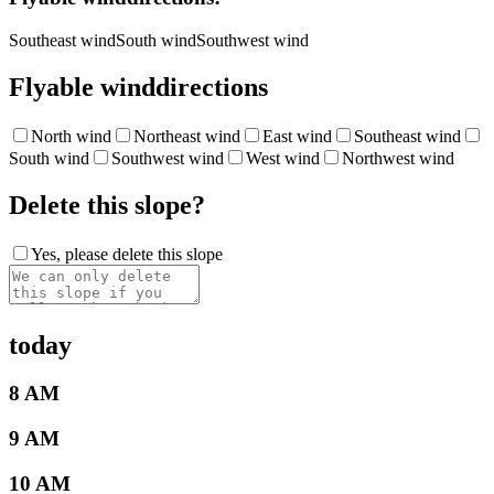
Southeast wind
South wind
Southwest wind
Flyable winddirections
North wind
Northeast wind
East wind
Southeast wind
South wind
Southwest wind
West wind
Northwest wind
Delete this slope?
Yes, please delete this slope
today
8 AM
9 AM
10 AM